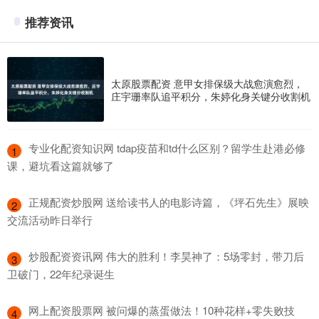
推荐资讯
太原股票配资 意甲女排保级大战愈演愈烈，
庄宇珊率队追平积分，朱婷化身关键分收割机
​专业化配资知识网 tdap疫苗和td什么区别？留学生赴港必修
1
课，避坑看这篇就够了
​正规配资炒股网 送给读书人的电影诗篇，《坪石先生》展映
2
交流活动昨日举行
​炒股配资资讯网 伟大的胜利！李昊神了：5场零封，带刀后
3
卫破门，22年纪录诞生
​网上配资股票网 被问爆的蒸蛋做法！10种花样+零失败技
4