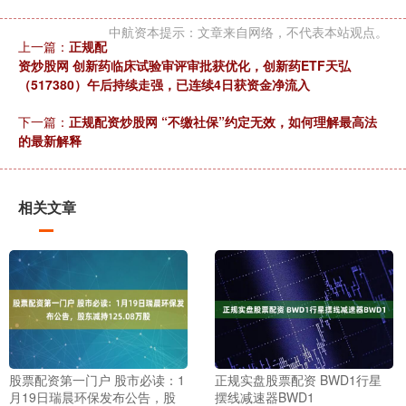
中航资本提示：文章来自网络，不代表本站观点。
上一篇：
正规配
资炒股网 创新药临床试验审评审批获优化，创新药ETF天弘
（517380）午后持续走强，已连续4日获资金净流入
下一篇：
正规配资炒股网 “不缴社保”约定无效，如何理解最高法
的最新解释
相关文章
股票配资第一门户 股市必读：1
正规实盘股票配资 BWD1行星
月19日瑞晨环保发布公告，股
摆线减速器BWD1