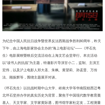
为纪念中国人民抗日战争暨世界反法西斯战争胜利80周年，昨天
下午，由上海电影家协会主办的“海上电影论坛”——《坪石先
生》电影展映暨映后交流活动在上海文艺会堂举行。本次活动
以“读书人的抗战”为主题，特邀影片导演甘小二，监制、主演王
宏伟，以及沪上电影人郑大圣、朱枫、黄望莉、孙孟晋、万传
法、顾振辉等，围绕主题展开对谈。
《坪石先生》以抗战时期中山大学、岭南大学等华南院校西迁粤
北坪石坚持办学的真实历史为背景，聚焦于中国现代数学教育奠
基人、天文学家、文学家黄际遇，图书馆学家杜定友，工程测量