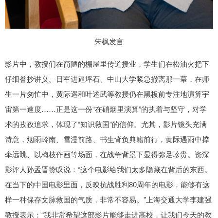
朱枫发言
影片中，教授们在简陋的棚屋里传道授业，学生们在松油火把下
仔细誊抄讲义。日军进逼坪石、中山大学紧急撤离那一幕，在师
生一片匆忙中，黄际遇和叶述武等教授仍在黑板前专注地演算宇
宙第一速度……正是这一份“在硝烟里演算”的执着与坚守，对学
术的孜孜追求，体现了“知识救国”的信仰。尤其，影片镜头充满
诗意，烟雨岭南、雪漫前路、书生背负典籍前行，黄际遇雨中撑
伞远眺、以梅枝作画等场面，在战争背景下显得弥足珍贵。资深
影评人孙孟晋赞叹说：“这个电影给我们太多隐藏在背后的东西。
在当下的中国电影里面，反映抗战胜利80周年的电影，能够有这
样一种保存文脉救国的气质，非常不容易。”上海交通大学李建强
教授表示：“我非常希望这部影片能够走进高校，让我们今天的教