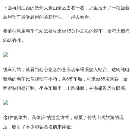
下面再到江西的抚州大觉山景区去看一看，那里推出了一项坐着
悬崖动车感受悬崖的的新玩法。一起去看看。
要前往悬崖动车总站需要先乘坐15分钟左右的缆车，全程大概有
2600多米。
缆车到站，就看到心心念念的悬崖动车缓缓驶入站台。这辆纯电
驱动的动车比常规动车小巧，共6节车厢，可乘坐55名乘客，全
程紧贴峭壁行驶。坐在车厢里，山风拂面，林海盛景尽收眼底。
这种“低体力、高体验”的游览方式，颠覆了传统山岳旅游的玩
法，吸引了不少游客慕名前来体验。