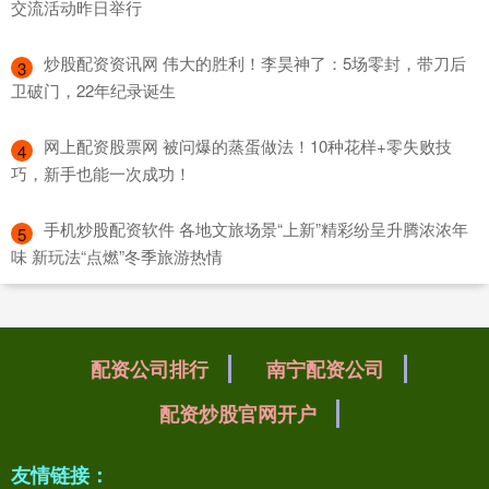
交流活动昨日举行
​炒股配资资讯网 伟大的胜利！李昊神了：5场零封，带刀后
3
卫破门，22年纪录诞生
​网上配资股票网 被问爆的蒸蛋做法！10种花样+零失败技
4
巧，新手也能一次成功！
​手机炒股配资软件 各地文旅场景“上新”精彩纷呈升腾浓浓年
5
味 新玩法“点燃”冬季旅游热情
配资公司排行
南宁配资公司
配资炒股官网开户
友情链接：