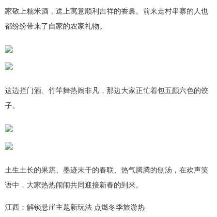
家敬上糯米酒，送上寓意顺利吉祥的香囊。前来走村串寨的人也
都纷纷带来了自家的农家礼物。
这边拦门酒、竹竿舞热闹非凡，那边大家正忙着包五颜六色的饺
子。
土生土长的果蔬、墨迹未干的春联、热气腾腾的刨汤，在欢声笑
语中，大家热热闹闹共同迎接新春的到来。
江西：解锁悬崖主题新玩法 点燃冬季旅游热