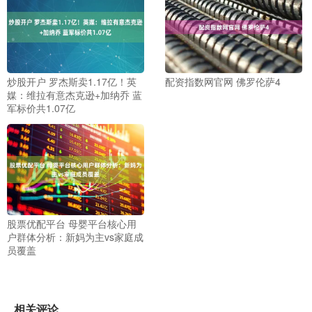
炒股开户 罗杰斯卖1.17亿！英
配资指数网官网 佛罗伦萨4
媒：维拉有意杰克逊+加纳乔 蓝
军标价共1.07亿
股票优配平台 母婴平台核心用
户群体分析：新妈为主vs家庭成
员覆盖
相关评论