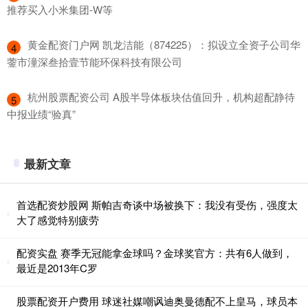
推荐买入小米集团-W等
​黄金配资门户网 凯龙洁能（874225）：拟设立全资子公司华
4
蓥市潼深叁拾壹节能环保科技有限公司
​杭州股票配资公司 A股半导体板块估值回升，机构超配静待
5
中报业绩“验真”
最新文章
首选配资炒股网 斯帕吉奇谈中场被换下：我没有受伤，强度太
大了感觉特别疲劳
配资实盘 赛季无冠能拿金球吗？金球奖官方：共有6人做到，
最近是2013年C罗
股票配资开户费用 球迷社媒嘲讽迪奥曼德配不上皇马，球员本