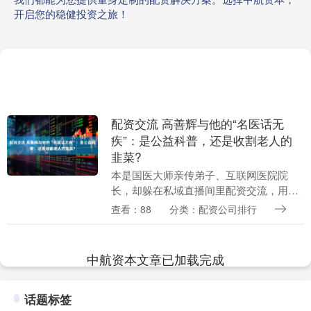
开启您的稳健投资之旅！
配资交流 高善辉与他的“名医话无
疾”：是公益科普，还是收割老人的
韭菜?
本是国医大师亲传弟子、互联网医院院
长，却躲在私域直播间里配资交流，用一
个个“感人故事”兜售着包治百病的神药。
查看：88
分类：配资公司排行
“医院倾情推出的大型健康科普类栏
目”、“国医大师的....
中航资本文章已加载完成
话题标签